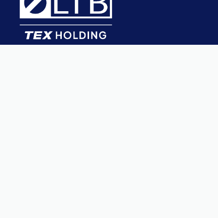
LT BahnTechnik GmbH
Rubbertskath 25
46539 Dinslaken
Tel.: +49 2064 606030
E-Mail:
info@lt-bahntechnik.de
Kontakt
Impressum
Hinweisgeber
Datenschutz
Social Media