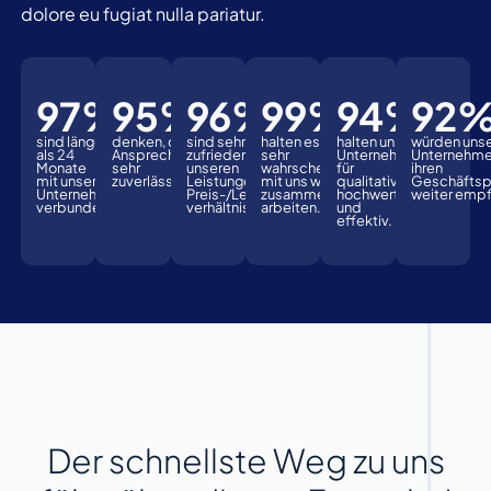
dolore eu fugiat nulla pariatur.
97
%
95
%
96
%
99
%
94
%
92
sind länger
denken, dass ihr
sind sehr
halten es für
halten unser
würden uns
als 24
Ansprechpartner
zufrieden mit
sehr
Unternehmen
Unternehm
Monate
sehr
unseren
wahrscheinlich,
für
ihren
mit unserem
zuverlässig ist.
Leistungen und
mit uns wieder
qualitativ
Geschäftsp
Unternehmen
Preis-/Leistungs-
zusammen zu
hochwertig
weiter empf
verbunden.
verhältnis.
arbeiten.
und
effektiv.
Der schnellste Weg zu uns