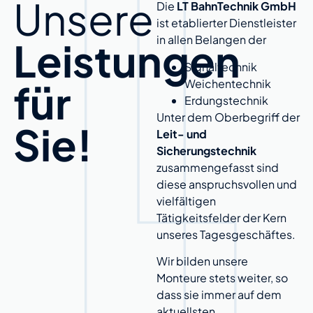
Unsere
Die
LT BahnTechnik GmbH
ist etablierter Dienstleister
in allen Belangen der
Leistungen
Signaltechnik
Weichentechnik
für
Erdungstechnik
Unter dem Oberbegriff der
Sie!
Leit- und
Sicherungstechnik
zusammengefasst sind
diese anspruchsvollen und
vielfältigen
Tätigkeitsfelder der Kern
unseres Tagesgeschäftes.
Wir bilden unsere
Monteure stets weiter, so
dass sie immer auf dem
aktuellsten